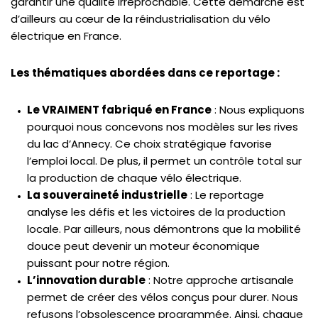
garantir une qualité irréprochable. Cette démarche est
d’ailleurs au cœur de la réindustrialisation du vélo
électrique en France.
une équipe
Les thématiques abordées dans ce reportage :
Le VRAIMENT fabriqué en France
: Nous expliquons
pourquoi nous concevons nos modèles sur les rives
Réservez votre essai
du lac d’Annecy. Ce choix stratégique favorise
l’emploi local. De plus, il permet un contrôle total sur
la production de chaque vélo électrique.
La souveraineté industrielle
: Le reportage
analyse les défis et les victoires de la production
locale. Par ailleurs, nous démontrons que la mobilité
douce peut devenir un moteur économique
puissant pour notre région.
L’innovation durable
: Notre approche artisanale
permet de créer des vélos conçus pour durer. Nous
refusons l’obsolescence programmée. Ainsi, chaque