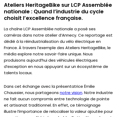
Ateliers HeritageBike sur LCP Assemblée
nationale : Quand l’industrie du cycle
choisit l’excellence française.
La chaîne LCP Assemblée nationale a posé ses
une vision
Contactez l’équipe
caméras dans notre atelier d’Annecy. Ce reportage est
dédié à la réindustrialisation du vélo électrique en
Nos moto électriques
France. À travers l’exemple des Ateliers HeritageBike, le
média explore notre savoir-faire unique. Nous
produisons aujourd’hui des véhicules électriques
d’exception en nous appuyant sur un écosystème de
talents locaux.
Dans cet échange avec la présentatrice Émilie
Chaussier, nous partageons
notre vision
. Notre industrie
ne fait aucun compromis entre technologie de pointe
Le magazine
et artisanat traditionnel. En effet, ce témoignage
illustre l’importance de relocaliser la valeur ajoutée pour